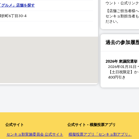
ウント・公式リンク
「
グルメ
」店舗を探す
【店舗ご担当者様へ
脚折町
6丁目30-4
センキョ割担当者も
ださい。
過去の参加履
2026年 衆議院選挙
2026年01月31日
【土日祝限定】か
400円引き
公式サイト
公式サイト - 模擬投票アプリ
センキョ割実施委員会 公式サイト
模擬投票アプリ「センキョ割アプリ」