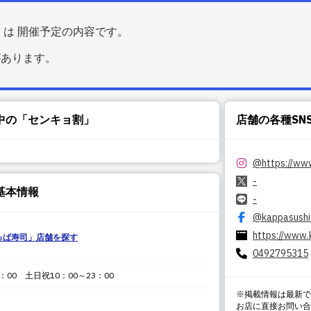
くは 開催予定の内容です。
があります。
中の「センキョ割」
店舗の各種SN
@
https://ww
-
基本情報
-
@kappasushi
https://www.
っぱ寿司
」店舗を探す
0492795315
：00 土日祝10：00～23：00
※掲載情報は最新で
お店に直接お問い合