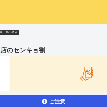
司 鶴ヶ島店
島店
のセンキョ割
ご注意