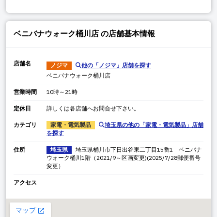
ベニバナウォーク桶川店
の店舗基本情報
店舗名
ノジマ
他の「
ノジマ
」店舗を探す
ベニバナウォーク桶川店
営業時間
10時～21時
定休日
詳しくは各店舗へお問合せ下さい。
カテゴリ
家電・電気製品
埼玉県
の他の「
家電・電気製品
」店舗
を探す
住所
埼玉県
埼玉県
桶川市下日出谷東二丁目15番1 ベニバナ
ウォーク桶川1階（2021/9～区画変更)(2025/7/28郵便番号
変更）
アクセス