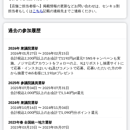
【店舗ご担当者様へ】掲載情報の更新などお問い合わせは、センキョ割
担当者もしくは
こちら
記載の連絡先までご連絡ください。
過去の参加履歴
2026年 衆議院選挙
2026年01月27日
〜
2026年02月15日
合計税込2,200円以上のお会計で1192円pt還元!! SNSキャンペーンも実
施。ノジマ公式アカウントをフォローの上、Xはリポストし抽選サイトに
て応募・インスタはいいね及びコメントで応募。応募いただいた方の中
から抽選で465名様に1,192ptプレゼント
2025年 参議院議員選挙
2025年07月04日
〜
2025年07月31日
合計税込2,000円以上のお会計で1,140円pt還元
2024年 衆議院選挙
2024年10月16日
〜
2024年11月04日
合計税込2,000円以上のお会計で1,090円分ポイント還元
2023年春 全国統一地方選挙
2023年03月23日
〜
2023年05月07日