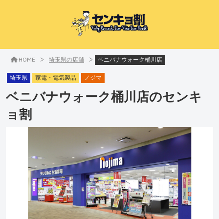
>
>
HOME
埼玉県の店舗
ベニバナウォーク桶川店
埼玉県
家電・電気製品
ノジマ
ベニバナウォーク桶川店
のセンキ
ョ割