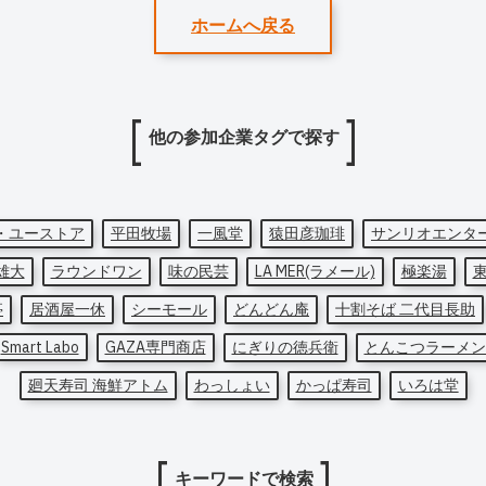
ホームへ戻る
他の参加企業タグで探す
・ユーストア
平田牧場
一風堂
猿田彦珈琲
サンリオエンタ
雄大
ラウンドワン
味の民芸
LA MER(ラメール)
極楽湯
亭
居酒屋一休
シーモール
どんどん庵
十割そば 二代目長助
Smart Labo
GAZA専門商店
にぎりの徳兵衛
とんこつラーメン
廻天寿司 海鮮アトム
わっしょい
かっぱ寿司
いろは堂
キーワードで検索