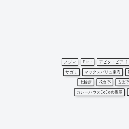
ノジマ
F i.n.t
アピタ・ピアゴ
サガミ
マックスバリュ東海
七輪房
花炎亭
安楽
カレーハウスCoCo壱番屋