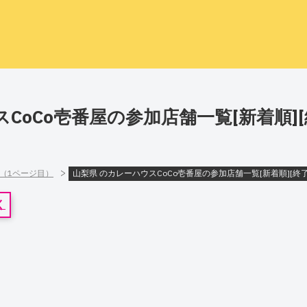
CoCo壱番屋の参加店舗一覧[新着順]
>
]（1ページ目）
山梨県 のカレーハウスCoCo壱番屋の参加店舗一覧[新着順][終
く