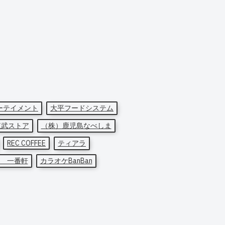
ーテイメント
大平フードシステム
東武ストア
（株）鹿児島なべしま
REC COFFEE
ティアラ
 一番軒
カラオケBanBan