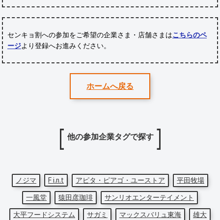
センキョ割への参加をご希望の企業さま・店舗さまは
こちらのペ
ージ
より登録へお進みください。
ホームへ戻る
他の参加企業タグで探す
ノジマ
F i.n.t
アピタ・ピアゴ・ユーストア
平田牧場
一風堂
猿田彦珈琲
サンリオエンターテイメント
大平フードシステム
サガミ
マックスバリュ東海
雄大