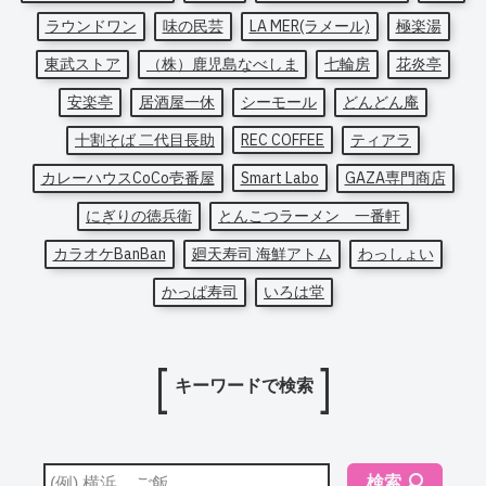
ラウンドワン
味の民芸
LA MER(ラメール)
極楽湯
東武ストア
（株）鹿児島なべしま
七輪房
花炎亭
安楽亭
居酒屋一休
シーモール
どんどん庵
十割そば 二代目長助
REC COFFEE
ティアラ
カレーハウスCoCo壱番屋
Smart Labo
GAZA専門商店
にぎりの徳兵衛
とんこつラーメン 一番軒
カラオケBanBan
廻天寿司 海鮮アトム
わっしょい
かっぱ寿司
いろは堂
キーワードで検索
検索