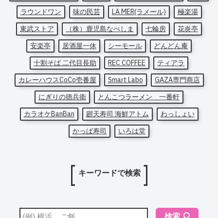
ラウンドワン
味の民芸
LA MER(ラメール)
極楽湯
東武ストア
（株）鹿児島なべしま
七輪房
花炎亭
安楽亭
居酒屋一休
シーモール
どんどん庵
十割そば 二代目長助
REC COFFEE
ティアラ
カレーハウスCoCo壱番屋
Smart Labo
GAZA専門商店
にぎりの徳兵衛
とんこつラーメン 一番軒
カラオケBanBan
廻天寿司 海鮮アトム
わっしょい
かっぱ寿司
いろは堂
キーワードで検索
検索