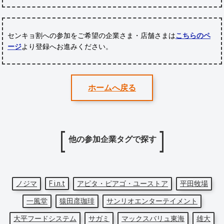
センキョ割への参加をご希望の企業さま・店舗さまは
こちらのペ
ージ
より登録へお進みください。
ホームへ戻る
他の参加企業タグで探す
ノジマ
F i.n.t
アピタ・ピアゴ・ユーストア
平田牧場
一風堂
猿田彦珈琲
サンリオエンターテイメント
大平フードシステム
サガミ
マックスバリュ東海
雄大