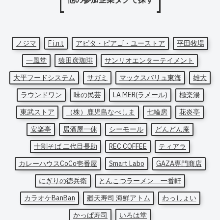
ノジマ
F i.n.t
アピタ・ピアゴ・ユーストア
平田牧場
一風堂
猿田彦珈琲
サンリオエンターテイメント
大平フードシステム
サガミ
マックスバリュ東海
雄大
ラウンドワン
味の民芸
LA MER(ラメール)
極楽湯
東武ストア
（株）鹿児島なべしま
七輪房
花炎亭
安楽亭
居酒屋一休
シーモール
どんどん庵
十割そば 二代目長助
REC COFFEE
ティアラ
カレーハウスCoCo壱番屋
Smart Labo
GAZA専門商店
にぎりの徳兵衛
とんこつラーメン 一番軒
カラオケBanBan
廻天寿司 海鮮アトム
わっしょい
かっぱ寿司
いろは堂