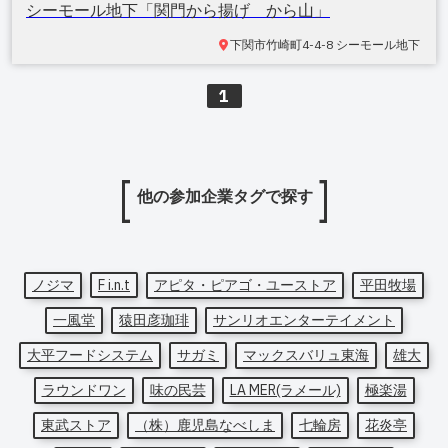
シーモール地下「関門から揚げ から山」
下関市竹崎町
4-4-8 シーモール地下
1
他の参加企業タグで探す
ノジマ
F i.n.t
アピタ・ピアゴ・ユーストア
平田牧場
一風堂
猿田彦珈琲
サンリオエンターテイメント
大平フードシステム
サガミ
マックスバリュ東海
雄大
ラウンドワン
味の民芸
LA MER(ラメール)
極楽湯
東武ストア
（株）鹿児島なべしま
七輪房
花炎亭