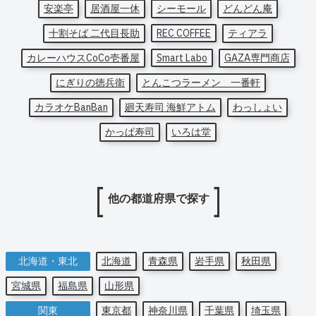
安楽亭
居酒屋一休
シーモール
どんどん庵
十割そば 二代目長助
REC COFFEE
ティアラ
カレーハウスCoCo壱番屋
Smart Labo
GAZA専門商店
にぎりの徳兵衛
とんこつラーメン 一番軒
カラオケBanBan
廻天寿司 海鮮アトム
わっしょい
かっぱ寿司
いろは堂
他の都道府県で探す
北海道・東北
北海道
青森県
岩手県
秋田県
宮城県
福島県
山形県
関東
東京都
神奈川県
千葉県
埼玉県