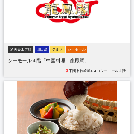
過去参加実績
山口県
グルメ
シーモール
シーモール４階「中国料理 龍鳳閣」
下関市竹崎町
4-4-8 シーモール４階