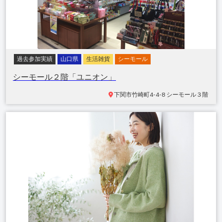
過去参加実績
山口県
生活雑貨
シーモール
シーモール２階「ユニオン」
下関市竹崎町
4-4-8 シーモール３階