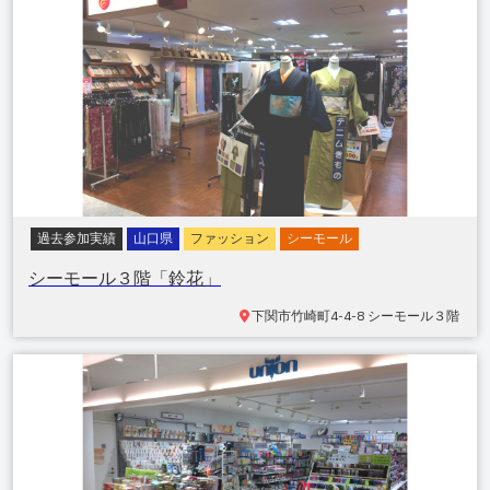
過去参加実績
山口県
ファッション
シーモール
シーモール３階「鈴花」
下関市竹崎町
4-4-8 シーモール３階