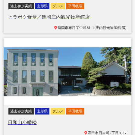
過去参加実績
山形県
グルメ
平田牧場
ヒラボク食堂／鶴岡庄内観光物産館店
鶴岡市
布目字中通81-1(庄内観光物産館 隣)
過去参加実績
山形県
グルメ
平田牧場
日和山小幡楼
酒田市日吉町
2丁目9-37