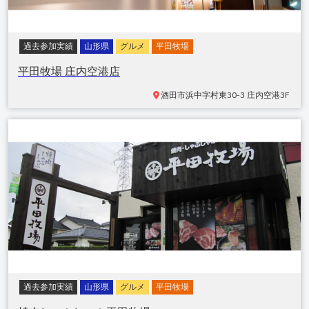
過去参加実績
山形県
グルメ
平田牧場
平田牧場 庄内空港店
酒田市
浜中字村東30-3 庄内空港3F
過去参加実績
山形県
グルメ
平田牧場