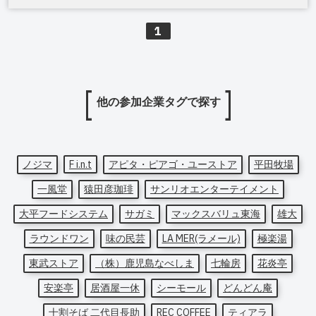
1
他の参加企業タグで探す
ノジマ
F i.n.t
アピタ・ピアゴ・ユーストア
平田牧場
一風堂
猿田彦珈琲
サンリオエンターテイメント
大平フードシステム
サガミ
マックスバリュ東海
雄大
ラウンドワン
味の民芸
LA MER(ラメール)
極楽湯
東武ストア
（株）鹿児島なべしま
七輪房
花炎亭
安楽亭
居酒屋一休
シーモール
どんどん庵
十割そば 二代目長助
REC COFFEE
ティアラ