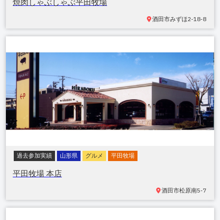
焼肉しゃぶしゃぶ平田牧場
酒田市
みずほ2-18-8
過去参加実績
山形県
グルメ
平田牧場
平田牧場 本店
酒田市
松原南5-7