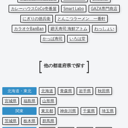
カレーハウスCoCo壱番屋
Smart Labo
GAZA専門商店
にぎりの徳兵衛
とんこつラーメン 一番軒
カラオケBanBan
廻天寿司 海鮮アトム
わっしょい
かっぱ寿司
いろは堂
他の都道府県で探す
北海道・東北
北海道
青森県
岩手県
秋田県
宮城県
福島県
山形県
関東
東京都
神奈川県
千葉県
埼玉県
茨城県
栃木県
群馬県