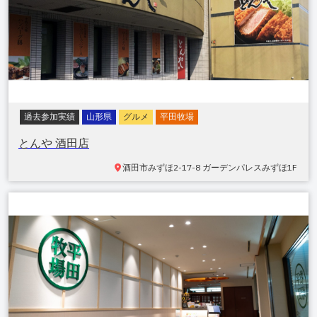
過去参加実績
山形県
グルメ
平田牧場
とんや 酒田店
酒田市
みずほ2-17-8 ガーデンパレスみずほ1F