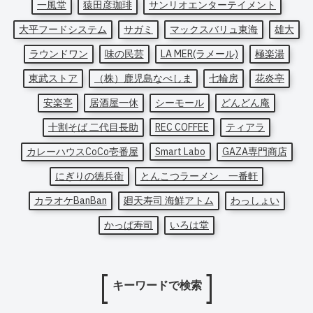
一風堂
猿田彦珈琲
サンリオエンターテイメント
大平フードシステム
サガミ
マックスバリュ東海
雄大
ラウンドワン
味の民芸
LA MER(ラメール)
極楽湯
東武ストア
（株）鹿児島なべしま
七輪房
花炎亭
安楽亭
居酒屋一休
シーモール
どんどん庵
十割そば 二代目長助
REC COFFEE
ティアラ
カレーハウスCoCo壱番屋
Smart Labo
GAZA専門商店
にぎりの徳兵衛
とんこつラーメン 一番軒
カラオケBanBan
廻天寿司 海鮮アトム
わっしょい
かっぱ寿司
いろは堂
キーワードで検索