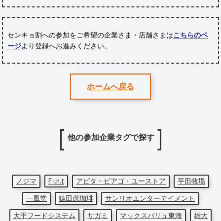
センキョ割への参加をご希望の企業さま・店舗さまは
こちらのペ
ージ
より登録へお進みください。
ホームへ戻る
他の参加企業タグで探す
ノジマ
F i.n.t
アピタ・ピアゴ・ユーストア
平田牧場
一風堂
猿田彦珈琲
サンリオエンターテイメント
大平フードシステム
サガミ
マックスバリュ東海
雄大