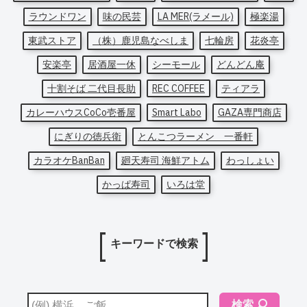
ラウンドワン
味の民芸
LA MER(ラメール)
極楽湯
東武ストア
（株）鹿児島なべしま
七輪房
花炎亭
安楽亭
居酒屋一休
シーモール
どんどん庵
十割そば 二代目長助
REC COFFEE
ティアラ
カレーハウスCoCo壱番屋
Smart Labo
GAZA専門商店
にぎりの徳兵衛
とんこつラーメン 一番軒
カラオケBanBan
廻天寿司 海鮮アトム
わっしょい
かっぱ寿司
いろは堂
キーワードで検索
検索