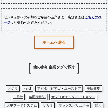
センキョ割への参加をご希望の企業さま・店舗さまは
こちらのペ
ージ
より登録へお進みください。
ホームへ戻る
他の参加企業タグで探す
ノジマ
F i.n.t
アピタ・ピアゴ・ユーストア
平田牧場
一風堂
猿田彦珈琲
サンリオエンターテイメント
大平フードシステム
サガミ
マックスバリュ東海
雄大