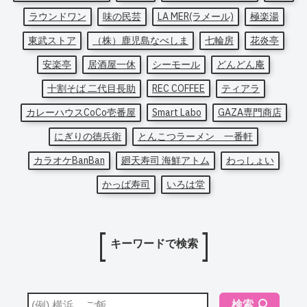
ラウンドワン
味の民芸
LA MER(ラメール)
極楽湯
東武ストア
（株）鹿児島なべしま
七輪房
花炎亭
安楽亭
居酒屋一休
シーモール
どんどん庵
十割そば 二代目長助
REC COFFEE
ティアラ
カレーハウスCoCo壱番屋
Smart Labo
GAZA専門商店
にぎりの徳兵衛
とんこつラーメン 一番軒
カラオケBanBan
廻天寿司 海鮮アトム
わっしょい
かっぱ寿司
いろは堂
キーワードで検索
検索