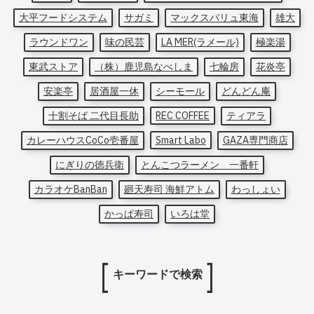
大平フードシステム
サガミ
マックスバリュ東海
雄大
ラウンドワン
味の民芸
LA MER(ラメール)
極楽湯
東武ストア
（株）鹿児島なべしま
七輪房
花炎亭
安楽亭
居酒屋一休
シーモール
どんどん庵
十割そば 二代目長助
REC COFFEE
ティアラ
カレーハウスCoCo壱番屋
Smart Labo
GAZA専門商店
にぎりの徳兵衛
とんこつラーメン 一番軒
カラオケBanBan
廻天寿司 海鮮アトム
わっしょい
かっぱ寿司
いろは堂
キーワードで検索