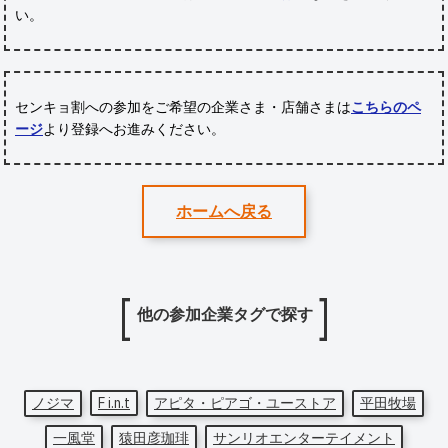
い。
センキョ割への参加をご希望の企業さま・店舗さまは
こちらのペ
ージ
より登録へお進みください。
ホームへ戻る
他の参加企業タグで探す
ノジマ
F i.n.t
アピタ・ピアゴ・ユーストア
平田牧場
一風堂
猿田彦珈琲
サンリオエンターテイメント