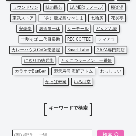
ラウンドワン
味の民芸
LA MER(ラメール)
極楽湯
東武ストア
（株）鹿児島なべしま
七輪房
花炎亭
安楽亭
居酒屋一休
シーモール
どんどん庵
十割そば 二代目長助
REC COFFEE
ティアラ
カレーハウスCoCo壱番屋
Smart Labo
GAZA専門商店
にぎりの徳兵衛
とんこつラーメン 一番軒
カラオケBanBan
廻天寿司 海鮮アトム
わっしょい
かっぱ寿司
いろは堂
キーワードで検索
検索