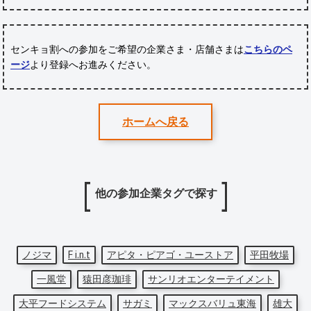
センキョ割への参加をご希望の企業さま・店舗さまは
こちらのペ
ージ
より登録へお進みください。
ホームへ戻る
他の参加企業タグで探す
ノジマ
F i.n.t
アピタ・ピアゴ・ユーストア
平田牧場
一風堂
猿田彦珈琲
サンリオエンターテイメント
大平フードシステム
サガミ
マックスバリュ東海
雄大