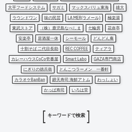
大平フードシステム
サガミ
マックスバリュ東海
雄大
ラウンドワン
味の民芸
LA MER(ラメール)
極楽湯
東武ストア
（株）鹿児島なべしま
七輪房
花炎亭
安楽亭
居酒屋一休
シーモール
どんどん庵
十割そば 二代目長助
REC COFFEE
ティアラ
カレーハウスCoCo壱番屋
Smart Labo
GAZA専門商店
にぎりの徳兵衛
とんこつラーメン 一番軒
カラオケBanBan
廻天寿司 海鮮アトム
わっしょい
かっぱ寿司
いろは堂
キーワードで検索