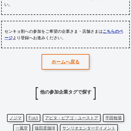
い。
センキョ割への参加をご希望の企業さま・店舗さまは
こちらのペ
ージ
より登録へお進みください。
ホームへ戻る
他の参加企業タグで探す
ノジマ
F i.n.t
アピタ・ピアゴ・ユーストア
平田牧場
一風堂
猿田彦珈琲
サンリオエンターテイメント