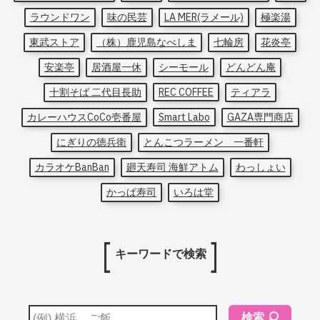
ラウンドワン
味の民芸
LA MER(ラメール)
極楽湯
東武ストア
（株）鹿児島なべしま
七輪房
花炎亭
安楽亭
居酒屋一休
シーモール
どんどん庵
十割そば 二代目長助
REC COFFEE
ティアラ
カレーハウスCoCo壱番屋
Smart Labo
GAZA専門商店
にぎりの徳兵衛
とんこつラーメン 一番軒
カラオケBanBan
廻天寿司 海鮮アトム
わっしょい
かっぱ寿司
いろは堂
キーワードで検索
検索