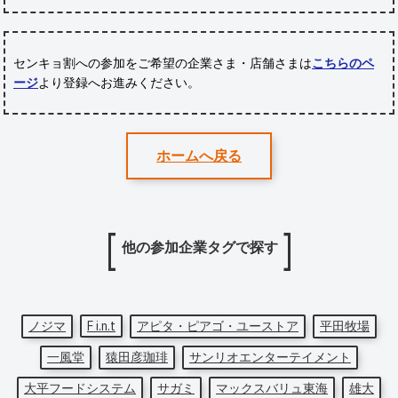
センキョ割への参加をご希望の企業さま・店舗さまは
こちらのペ
ージ
より登録へお進みください。
ホームへ戻る
他の参加企業タグで探す
ノジマ
F i.n.t
アピタ・ピアゴ・ユーストア
平田牧場
一風堂
猿田彦珈琲
サンリオエンターテイメント
大平フードシステム
サガミ
マックスバリュ東海
雄大