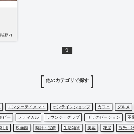
須塩原内
1
他のカテゴリで探す
ト
エンターテイメント
オンラインショップ
カフェ
グルメ
ホビー
メディカル
ラウンジ・クラブ
リラクゼーション
不
利用
映画館
時計・宝飾
生活雑貨
美容
花屋
観光・