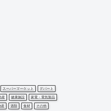
スーパーマーケット
デパート
動産
健康施設
家電・電気製品
物産
酒類
食材
その他