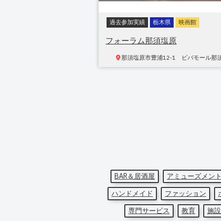
過去参加実績
栃木県
映画館
フォーラム那須塩原
那須塩原市豊浦
12-1 ビバモール那
BAR＆居酒屋
アミューズメン
ハンドメイド
ファッション
専門サービス
教育
施設