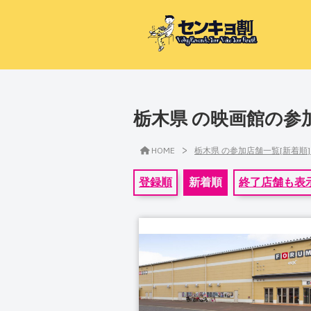
栃木県 の映画館の参
>
HOME
栃木県 の参加店舗一覧[新着順
登録順
新着順
終了店舗も表