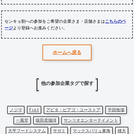
センキョ割への参加をご希望の企業さま・店舗さまは
こちらのペ
ージ
より登録へお進みください。
ホームへ戻る
他の参加企業タグで探す
ノジマ
F i.n.t
アピタ・ピアゴ・ユーストア
平田牧場
一風堂
猿田彦珈琲
サンリオエンターテイメント
大平フードシステム
サガミ
マックスバリュ東海
雄大