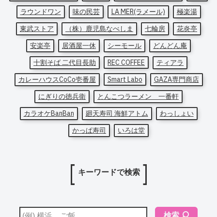
ラウンドワン
味の民芸
LA MER(ラメール)
極楽湯
東武ストア
（株）鹿児島なべしま
七輪房
花炎亭
安楽亭
居酒屋一休
シーモール
どんどん庵
十割そば 二代目長助
REC COFFEE
ティアラ
カレーハウスCoCo壱番屋
Smart Labo
GAZA専門商店
にぎりの徳兵衛
とんこつラーメン 一番軒
カラオケBanBan
廻天寿司 海鮮アトム
わっしょい
かっぱ寿司
いろは堂
キーワードで検索
検索