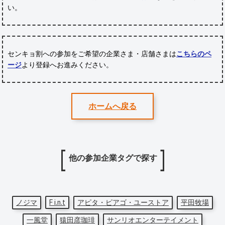
い。
センキョ割への参加をご希望の企業さま・店舗さまは
こちらのペ
ージ
より登録へお進みください。
ホームへ戻る
他の参加企業タグで探す
ノジマ
F i.n.t
アピタ・ピアゴ・ユーストア
平田牧場
一風堂
猿田彦珈琲
サンリオエンターテイメント