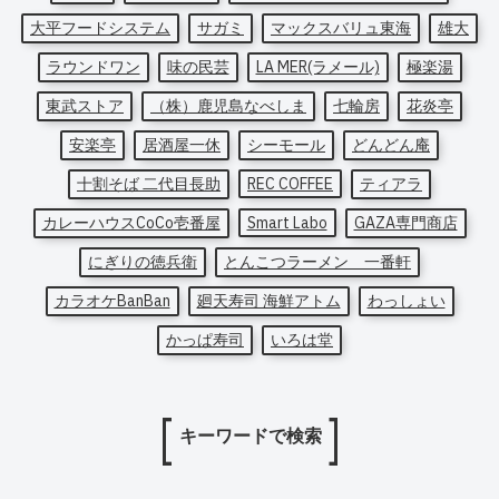
大平フードシステム
サガミ
マックスバリュ東海
雄大
ラウンドワン
味の民芸
LA MER(ラメール)
極楽湯
東武ストア
（株）鹿児島なべしま
七輪房
花炎亭
安楽亭
居酒屋一休
シーモール
どんどん庵
十割そば 二代目長助
REC COFFEE
ティアラ
カレーハウスCoCo壱番屋
Smart Labo
GAZA専門商店
にぎりの徳兵衛
とんこつラーメン 一番軒
カラオケBanBan
廻天寿司 海鮮アトム
わっしょい
かっぱ寿司
いろは堂
キーワードで検索