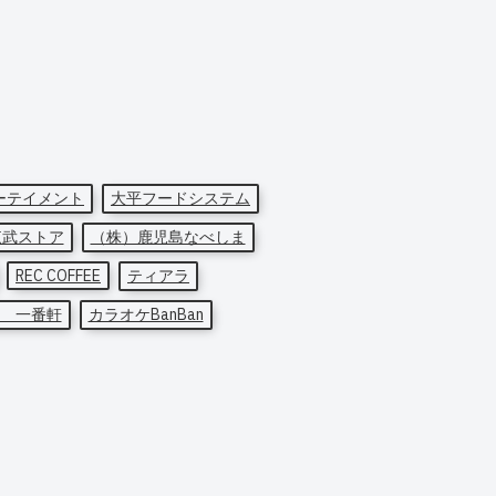
ーテイメント
大平フードシステム
東武ストア
（株）鹿児島なべしま
REC COFFEE
ティアラ
 一番軒
カラオケBanBan