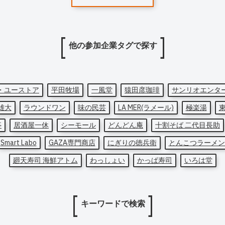
他の参加企業タグで探す
・ユーストア
平田牧場
一風堂
猿田彦珈琲
サンリオエンタ
雄大
ラウンドワン
味の民芸
LA MER(ラメール)
極楽湯
亭
居酒屋一休
シーモール
どんどん庵
十割そば 二代目長助
Smart Labo
GAZA専門商店
にぎりの徳兵衛
とんこつラーメン
廻天寿司 海鮮アトム
わっしょい
かっぱ寿司
いろは堂
キーワードで検索