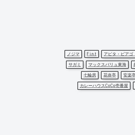
ノジマ
F i.n.t
アピタ・ピアゴ
サガミ
マックスバリュ東海
七輪房
花炎亭
安楽
カレーハウスCoCo壱番屋