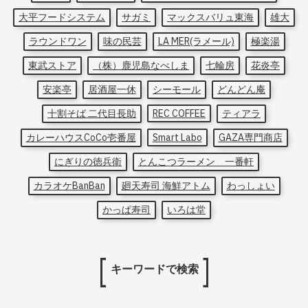
大平フードシステム
サガミ
マックスバリュ東海
雄大
ラウンドワン
味の民芸
LA MER(ラメール)
極楽湯
東武ストア
（株）鹿児島なべしま
七輪房
花炎亭
安楽亭
居酒屋一休
シーモール
どんどん庵
十割そば 二代目長助
REC COFFEE
ティアラ
カレーハウスCoCo壱番屋
Smart Labo
GAZA専門商店
にぎりの徳兵衛
とんこつラーメン 一番軒
カラオケBanBan
廻天寿司 海鮮アトム
わっしょい
かっぱ寿司
いろは堂
キーワードで検索