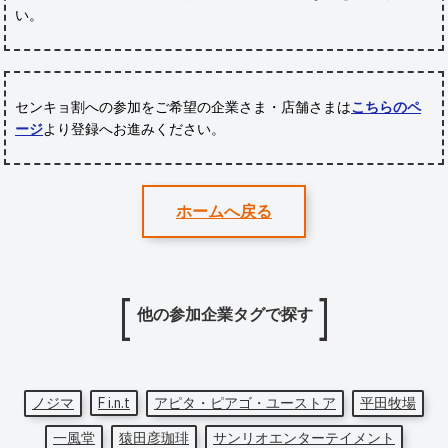
い。
センキョ割への参加をご希望の企業さま・店舗さまは
こちらのペ
ージ
より登録へお進みください。
ホームへ戻る
他の参加企業タグで探す
ノジマ
F i.n.t
アピタ・ピアゴ・ユーストア
平田牧場
一風堂
猿田彦珈琲
サンリオエンターテイメント