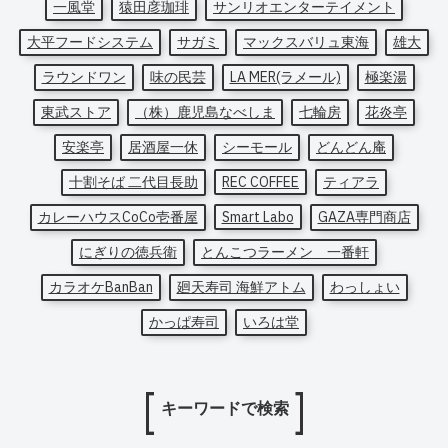
一風堂
猿田彦珈琲
サンリオエンターテイメント
大平フードシステム
サガミ
マックスバリュ東海
雄大
ラウンドワン
味の民芸
LA MER(ラメール)
極楽湯
東武ストア
（株）鹿児島なべしま
七輪房
花炎亭
安楽亭
居酒屋一休
シーモール
どんどん庵
十割そば 二代目長助
REC COFFEE
ティアラ
カレーハウスCoCo壱番屋
Smart Labo
GAZA専門商店
にぎりの徳兵衛
とんこつラーメン 一番軒
カラオケBanBan
廻天寿司 海鮮アトム
わっしょい
かっぱ寿司
いろは堂
キーワードで検索