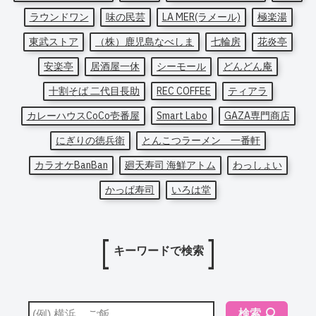
ラウンドワン
味の民芸
LA MER(ラメール)
極楽湯
東武ストア
（株）鹿児島なべしま
七輪房
花炎亭
安楽亭
居酒屋一休
シーモール
どんどん庵
十割そば 二代目長助
REC COFFEE
ティアラ
カレーハウスCoCo壱番屋
Smart Labo
GAZA専門商店
にぎりの徳兵衛
とんこつラーメン 一番軒
カラオケBanBan
廻天寿司 海鮮アトム
わっしょい
かっぱ寿司
いろは堂
キーワードで検索
検索