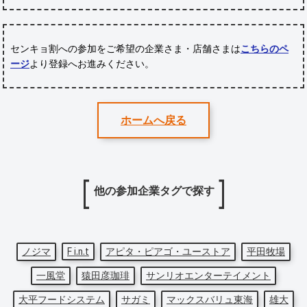
センキョ割への参加をご希望の企業さま・店舗さまは
こちらのペ
ージ
より登録へお進みください。
ホームへ戻る
他の参加企業タグで探す
ノジマ
F i.n.t
アピタ・ピアゴ・ユーストア
平田牧場
一風堂
猿田彦珈琲
サンリオエンターテイメント
大平フードシステム
サガミ
マックスバリュ東海
雄大