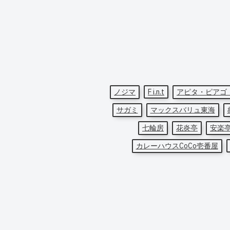
ノジマ
F i.n.t
アピタ・ピアゴ
サガミ
マックスバリュ東海
七輪房
花炎亭
安楽
カレーハウスCoCo壱番屋