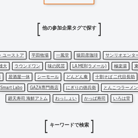
他の参加企業タグで探す
・ユーストア
平田牧場
一風堂
猿田彦珈琲
サンリオエンタ
雄大
ラウンドワン
味の民芸
LA MER(ラメール)
極楽湯
亭
居酒屋一休
シーモール
どんどん庵
十割そば 二代目長助
Smart Labo
GAZA専門商店
にぎりの徳兵衛
とんこつラーメン
廻天寿司 海鮮アトム
わっしょい
かっぱ寿司
いろは堂
キーワードで検索