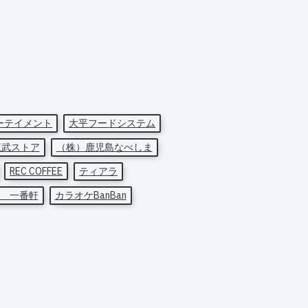
ーテイメント
大平フードシステム
東武ストア
（株）鹿児島なべしま
REC COFFEE
ティアラ
 一番軒
カラオケBanBan