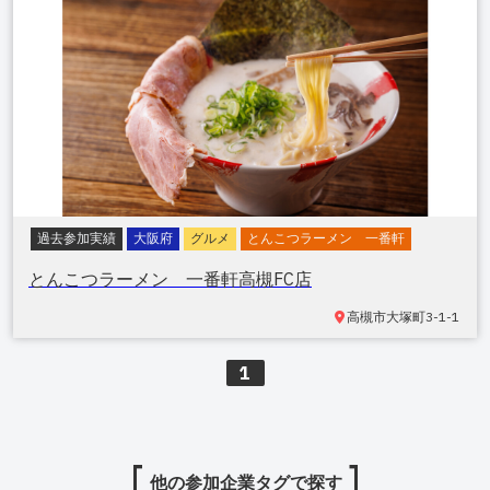
過去参加実績
大阪府
グルメ
とんこつラーメン 一番軒
とんこつラーメン 一番軒高槻FC店
高槻市大塚町
3-1-1
1
他の参加企業タグで探す