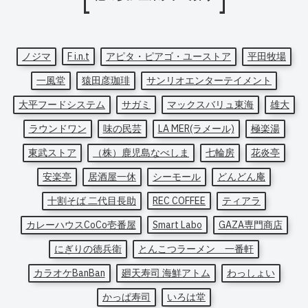
ノジマ
F i.n.t
アピタ・ピアゴ・ユーストア
平田牧場
一風堂
猿田彦珈琲
サンリオエンターテイメント
大平フードシステム
サガミ
マックスバリュ東海
雄大
ラウンドワン
味の民芸
LA MER(ラメール)
極楽湯
東武ストア
（株）鹿児島なべしま
七輪房
花炎亭
安楽亭
居酒屋一休
シーモール
どんどん庵
十割そば 二代目長助
REC COFFEE
ティアラ
カレーハウスCoCo壱番屋
Smart Labo
GAZA専門商店
にぎりの徳兵衛
とんこつラーメン 一番軒
カラオケBanBan
廻天寿司 海鮮アトム
わっしょい
かっぱ寿司
いろは堂