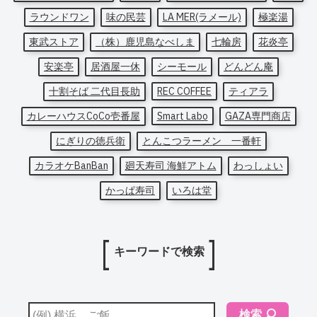
ラウンドワン
味の民芸
LA MER(ラメール)
極楽湯
東武ストア
（株）鹿児島なべしま
七輪房
花炎亭
安楽亭
居酒屋一休
シーモール
どんどん庵
十割そば 二代目長助
REC COFFEE
ティアラ
カレーハウスCoCo壱番屋
Smart Labo
GAZA専門商店
にぎりの徳兵衛
とんこつラーメン 一番軒
カラオケBanBan
廻天寿司 海鮮アトム
わっしょい
かっぱ寿司
いろは堂
キーワードで検索
検索