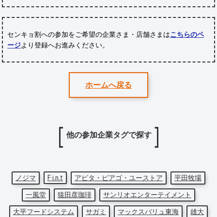
センキョ割への参加をご希望の企業さま・店舗さまは
こちらのペ
ージ
より登録へお進みください。
ホームへ戻る
他の参加企業タグで探す
ノジマ
F i.n.t
アピタ・ピアゴ・ユーストア
平田牧場
一風堂
猿田彦珈琲
サンリオエンターテイメント
大平フードシステム
サガミ
マックスバリュ東海
雄大