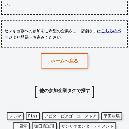
い。
センキョ割への参加をご希望の企業さま・店舗さまは
こちらのペ
ージ
より登録へお進みください。
ホームへ戻る
他の参加企業タグで探す
ノジマ
F i.n.t
アピタ・ピアゴ・ユーストア
平田牧場
一風堂
猿田彦珈琲
サンリオエンターテイメント