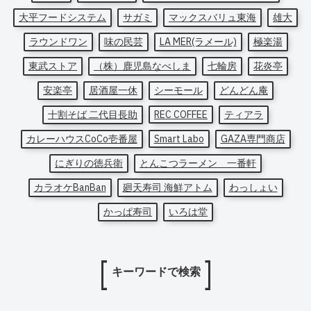
大平フードシステム
サガミ
マックスバリュ東海
雄大
ラウンドワン
味の民芸
LA MER(ラメール)
極楽湯
東武ストア
（株）鹿児島なべしま
七輪房
花炎亭
安楽亭
居酒屋一休
シーモール
どんどん庵
十割そば 二代目長助
REC COFFEE
ティアラ
カレーハウスCoCo壱番屋
Smart Labo
GAZA専門商店
にぎりの徳兵衛
とんこつラーメン 一番軒
カラオケBanBan
廻天寿司 海鮮アトム
わっしょい
かっぱ寿司
いろは堂
キーワードで検索