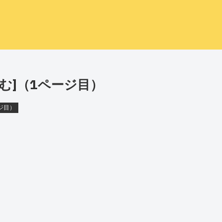
む]（1ページ目）
ジ目）