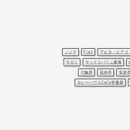
ノジマ
F i.n.t
アピタ・ピアゴ
サガミ
マックスバリュ東海
七輪房
花炎亭
安楽
カレーハウスCoCo壱番屋