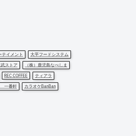
ーテイメント
大平フードシステム
東武ストア
（株）鹿児島なべしま
REC COFFEE
ティアラ
 一番軒
カラオケBanBan