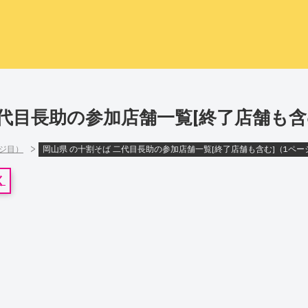
二代目長助の参加店舗一覧[終了店舗も含
>
ージ目）
岡山県 の十割そば 二代目長助の参加店舗一覧[終了店舗も含む]（1ペー
く