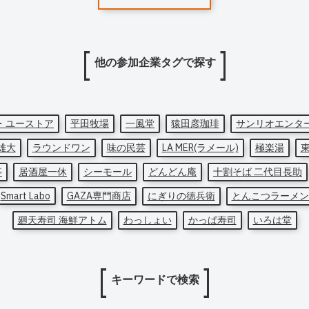
他の参加企業タグで探す
・ユーストア
平田牧場
一風堂
猿田彦珈琲
サンリオエンタ
雄大
ラウンドワン
味の民芸
LA MER(ラメール)
極楽湯
亭
居酒屋一休
シーモール
どんどん庵
十割そば 二代目長助
Smart Labo
GAZA専門商店
にぎりの徳兵衛
とんこつラーメン
廻天寿司 海鮮アトム
わっしょい
かっぱ寿司
いろは堂
キーワードで検索