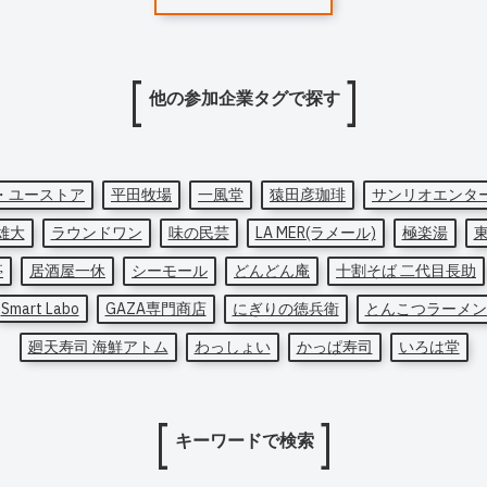
他の参加企業タグで探す
・ユーストア
平田牧場
一風堂
猿田彦珈琲
サンリオエンタ
雄大
ラウンドワン
味の民芸
LA MER(ラメール)
極楽湯
亭
居酒屋一休
シーモール
どんどん庵
十割そば 二代目長助
Smart Labo
GAZA専門商店
にぎりの徳兵衛
とんこつラーメン
廻天寿司 海鮮アトム
わっしょい
かっぱ寿司
いろは堂
キーワードで検索