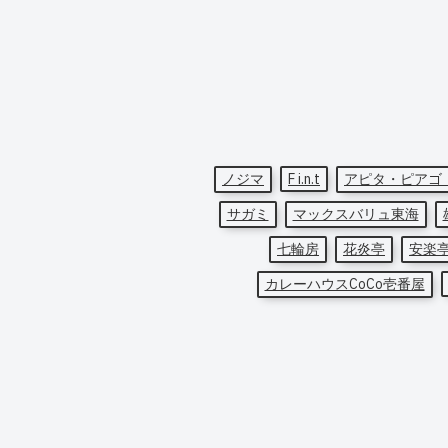
ノジマ
F i.n.t
アピタ・ピアゴ
サガミ
マックスバリュ東海
七輪房
花炎亭
安楽
カレーハウスCoCo壱番屋