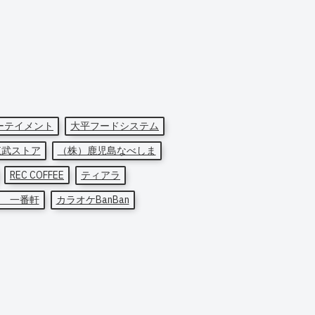
ーテイメント
大平フードシステム
東武ストア
（株）鹿児島なべしま
REC COFFEE
ティアラ
 一番軒
カラオケBanBan