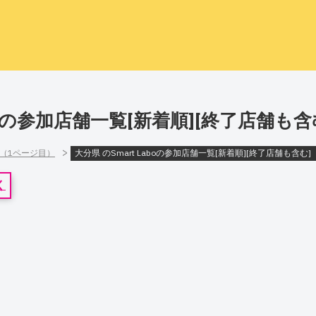
aboの参加店舗一覧[新着順][終了店舗も
>
]（1ページ目）
大分県 のSmart Laboの参加店舗一覧[新着順][終了店舗も含む
く