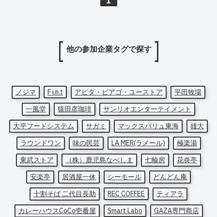
1
他の参加企業タグで探す
ノジマ
F i.n.t
アピタ・ピアゴ・ユーストア
平田牧場
一風堂
猿田彦珈琲
サンリオエンターテイメント
大平フードシステム
サガミ
マックスバリュ東海
雄大
ラウンドワン
味の民芸
LA MER(ラメール)
極楽湯
東武ストア
（株）鹿児島なべしま
七輪房
花炎亭
安楽亭
居酒屋一休
シーモール
どんどん庵
十割そば 二代目長助
REC COFFEE
ティアラ
カレーハウスCoCo壱番屋
Smart Labo
GAZA専門商店