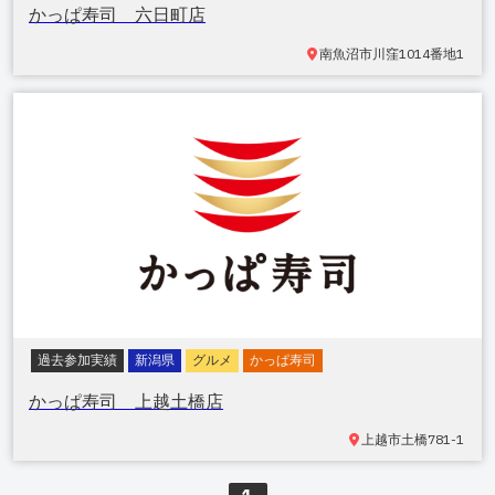
かっぱ寿司 六日町店
南魚沼市川窪
1014番地1
過去参加実績
新潟県
グルメ
かっぱ寿司
かっぱ寿司 上越土橋店
上越市土橋
781-1