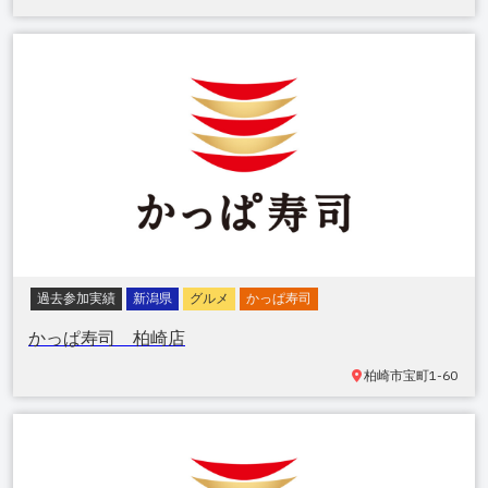
過去参加実績
新潟県
グルメ
かっぱ寿司
かっぱ寿司 柏崎店
柏崎市宝町
1-60