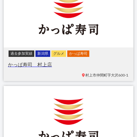
過去参加実績
新潟県
グルメ
かっぱ寿司
かっぱ寿司 村上店
村上市仲間町
字大沢600-1