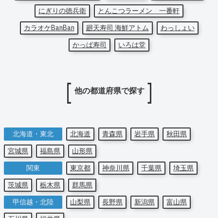
にぎりの徳兵衛
とんこつラーメン 一番軒
カラオケBanBan
廻天寿司 海鮮アトム
わっしょい
かっぱ寿司
いろは堂
他の都道府県で探す
北海道・東北
北海道
青森県
岩手県
秋田県
宮城県
福島県
山形県
関東
東京都
神奈川県
千葉県
埼玉県
茨城県
栃木県
群馬県
甲信越・北陸
山梨県
長野県
新潟県
富山県