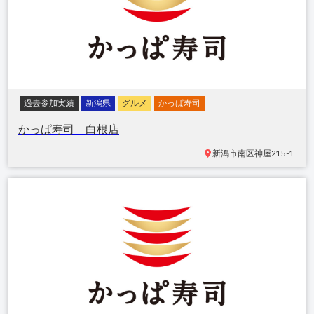
過去参加実績
新潟県
グルメ
かっぱ寿司
かっぱ寿司 白根店
新潟市南区神屋
215-1