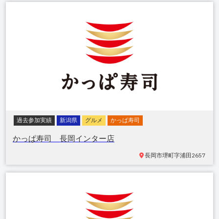
過去参加実績
新潟県
グルメ
かっぱ寿司
かっぱ寿司 長岡インター店
長岡市堺町
字浦田2657