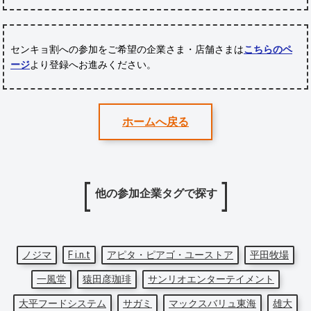
センキョ割への参加をご希望の企業さま・店舗さまは
こちらのペ
ージ
より登録へお進みください。
ホームへ戻る
他の参加企業タグで探す
ノジマ
F i.n.t
アピタ・ピアゴ・ユーストア
平田牧場
一風堂
猿田彦珈琲
サンリオエンターテイメント
大平フードシステム
サガミ
マックスバリュ東海
雄大