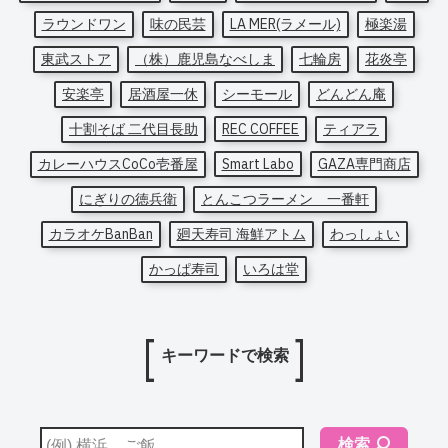
ラウンドワン
味の民芸
LA MER(ラメール)
極楽湯
東武ストア
（株）鹿児島なべしま
七輪房
花炎亭
安楽亭
居酒屋一休
シーモール
どんどん庵
十割そば 二代目長助
REC COFFEE
ティアラ
カレーハウスCoCo壱番屋
Smart Labo
GAZA専門商店
にぎりの徳兵衛
とんこつラーメン 一番軒
カラオケBanBan
廻天寿司 海鮮アトム
わっしょい
かっぱ寿司
いろは堂
キーワードで検索
検索