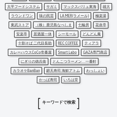
大平フードシステム
サガミ
マックスバリュ東海
雄大
ラウンドワン
味の民芸
LA MER(ラメール)
極楽湯
東武ストア
（株）鹿児島なべしま
七輪房
花炎亭
安楽亭
居酒屋一休
シーモール
どんどん庵
十割そば 二代目長助
REC COFFEE
ティアラ
カレーハウスCoCo壱番屋
Smart Labo
GAZA専門商店
にぎりの徳兵衛
とんこつラーメン 一番軒
カラオケBanBan
廻天寿司 海鮮アトム
わっしょい
かっぱ寿司
いろは堂
キーワードで検索