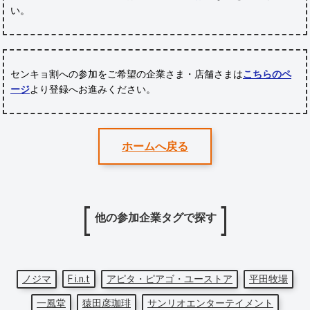
い。
センキョ割への参加をご希望の企業さま・店舗さまは
こちらのペ
ージ
より登録へお進みください。
ホームへ戻る
他の参加企業タグで探す
ノジマ
F i.n.t
アピタ・ピアゴ・ユーストア
平田牧場
一風堂
猿田彦珈琲
サンリオエンターテイメント