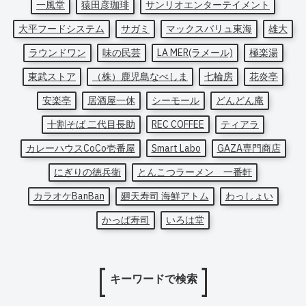
一風堂
猿田彦珈琲
サンリオエンターテイメント
大平フードシステム
サガミ
マックスバリュ東海
雄大
ラウンドワン
味の民芸
LA MER(ラメール)
極楽湯
東武ストア
（株）鹿児島なべしま
七輪房
花炎亭
安楽亭
居酒屋一休
シーモール
どんどん庵
十割そば 二代目長助
REC COFFEE
ティアラ
カレーハウスCoCo壱番屋
Smart Labo
GAZA専門商店
にぎりの徳兵衛
とんこつラーメン 一番軒
カラオケBanBan
廻天寿司 海鮮アトム
わっしょい
かっぱ寿司
いろは堂
キーワードで検索