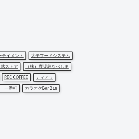
ーテイメント
大平フードシステム
東武ストア
（株）鹿児島なべしま
REC COFFEE
ティアラ
 一番軒
カラオケBanBan