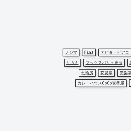
ノジマ
F i.n.t
アピタ・ピアゴ
サガミ
マックスバリュ東海
七輪房
花炎亭
安楽
カレーハウスCoCo壱番屋