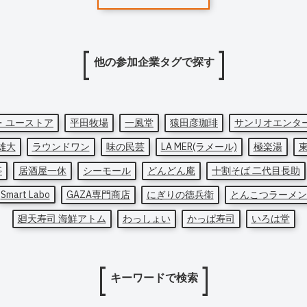
他の参加企業タグで探す
・ユーストア
平田牧場
一風堂
猿田彦珈琲
サンリオエンタ
雄大
ラウンドワン
味の民芸
LA MER(ラメール)
極楽湯
亭
居酒屋一休
シーモール
どんどん庵
十割そば 二代目長助
Smart Labo
GAZA専門商店
にぎりの徳兵衛
とんこつラーメン
廻天寿司 海鮮アトム
わっしょい
かっぱ寿司
いろは堂
キーワードで検索