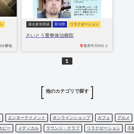
ン
過去参加実績
新潟県
リラクゼーション
さいとう豊整体治療院
31番地
燕市
中川351-2
1
他のカテゴリで探す
ト
エンターテイメント
オンラインショップ
カフェ
グルメ
ホビー
メディカル
ラウンジ・クラブ
リラクゼーション
不