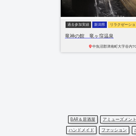
過去参加実績
新潟県
リラクゼーショ
竜神の館 竜ヶ窪温泉
中魚沼郡津南町
大字谷内70
BAR＆居酒屋
アミューズメン
ハンドメイド
ファッション