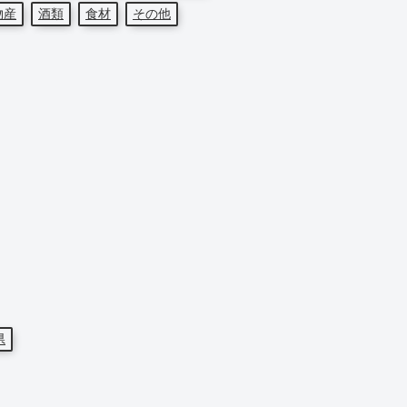
物産
酒類
食材
その他
県