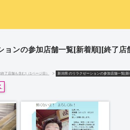
ションの参加店舗一覧[新着順][終了店
>
][終了店舗も含む]（1ページ目）
新潟県 のリラクゼーションの参加店舗一覧[新
く