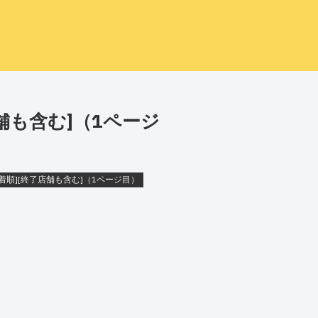
舗も含む]（1ページ
着順][終了店舗も含む]（1ページ目）