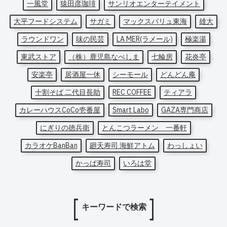
一風堂
猿田彦珈琲
サンリオエンターテイメント
大平フードシステム
サガミ
マックスバリュ東海
雄大
ラウンドワン
味の民芸
LA MER(ラメール)
極楽湯
東武ストア
（株）鹿児島なべしま
七輪房
花炎亭
安楽亭
居酒屋一休
シーモール
どんどん庵
十割そば 二代目長助
REC COFFEE
ティアラ
カレーハウスCoCo壱番屋
Smart Labo
GAZA専門商店
にぎりの徳兵衛
とんこつラーメン 一番軒
カラオケBanBan
廻天寿司 海鮮アトム
わっしょい
かっぱ寿司
いろは堂
キーワードで検索