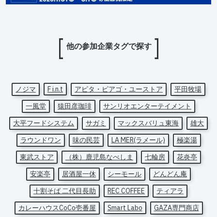
他の参加企業タグで探す
ノジマ
F i.n.t
アピタ・ピアゴ・ユーストア
平田牧場
一風堂
猿田彦珈琲
サンリオエンターテイメント
大平フードシステム
サガミ
マックスバリュ東海
雄大
ラウンドワン
味の民芸
LA MER(ラメール)
極楽湯
東武ストア
（株）鹿児島なべしま
七輪房
花炎亭
安楽亭
居酒屋一休
シーモール
どんどん庵
十割そば 二代目長助
REC COFFEE
ティアラ
カレーハウスCoCo壱番屋
Smart Labo
GAZA専門商店