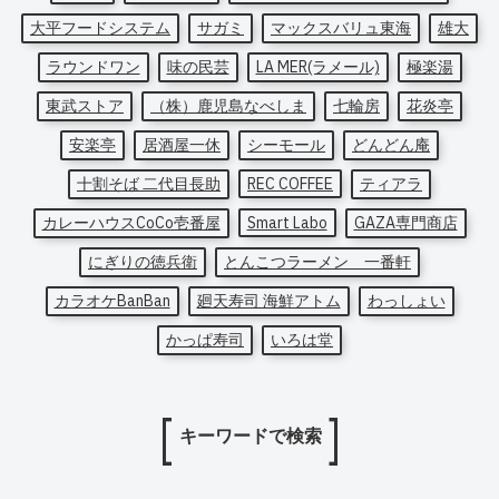
大平フードシステム
サガミ
マックスバリュ東海
雄大
ラウンドワン
味の民芸
LA MER(ラメール)
極楽湯
東武ストア
（株）鹿児島なべしま
七輪房
花炎亭
安楽亭
居酒屋一休
シーモール
どんどん庵
十割そば 二代目長助
REC COFFEE
ティアラ
カレーハウスCoCo壱番屋
Smart Labo
GAZA専門商店
にぎりの徳兵衛
とんこつラーメン 一番軒
カラオケBanBan
廻天寿司 海鮮アトム
わっしょい
かっぱ寿司
いろは堂
キーワードで検索