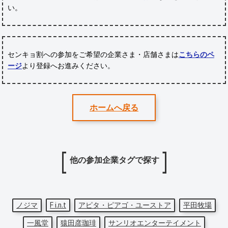
い。
センキョ割への参加をご希望の企業さま・店舗さまは
こちらのペ
ージ
より登録へお進みください。
ホームへ戻る
他の参加企業タグで探す
ノジマ
F i.n.t
アピタ・ピアゴ・ユーストア
平田牧場
一風堂
猿田彦珈琲
サンリオエンターテイメント