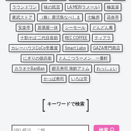
ラウンドワン
味の民芸
LA MER(ラメール)
極楽湯
東武ストア
（株）鹿児島なべしま
七輪房
花炎亭
安楽亭
居酒屋一休
シーモール
どんどん庵
十割そば 二代目長助
REC COFFEE
ティアラ
カレーハウスCoCo壱番屋
Smart Labo
GAZA専門商店
にぎりの徳兵衛
とんこつラーメン 一番軒
カラオケBanBan
廻天寿司 海鮮アトム
わっしょい
かっぱ寿司
いろは堂
キーワードで検索
検索