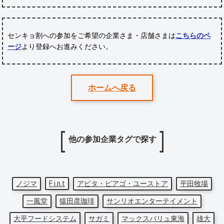
センキョ割への参加をご希望の企業さま・店舗さまは
こちらのペ
ージ
より登録へお進みください。
ホームへ戻る
他の参加企業タグで探す
ノジマ
F i.n.t
アピタ・ピアゴ・ユーストア
平田牧場
一風堂
猿田彦珈琲
サンリオエンターテイメント
大平フードシステム
サガミ
マックスバリュ東海
雄大