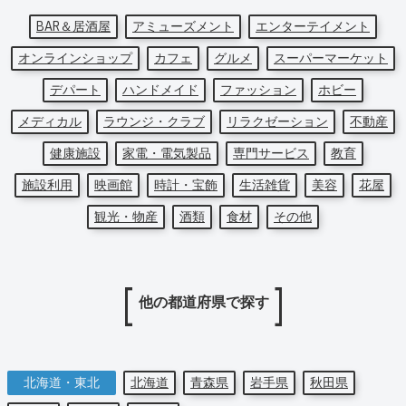
BAR＆居酒屋
アミューズメント
エンターテイメント
オンラインショップ
カフェ
グルメ
スーパーマーケット
デパート
ハンドメイド
ファッション
ホビー
メディカル
ラウンジ・クラブ
リラクゼーション
不動産
健康施設
家電・電気製品
専門サービス
教育
施設利用
映画館
時計・宝飾
生活雑貨
美容
花屋
観光・物産
酒類
食材
その他
他の都道府県で探す
北海道・東北
北海道
青森県
岩手県
秋田県