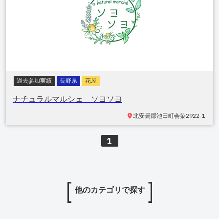
過去参加実績
長野県
花屋
ナチュラルマルシェ ソヨソヨ
北安曇郡池田町会染
2922-1
1
他のカテゴリで探す