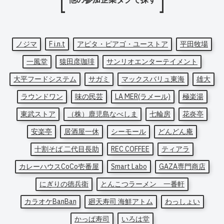
ノジマ
F i.n.t
アピタ・ピアゴ・ユーストア
平田牧場
一風堂
猿田彦珈琲
サンリオエンターテイメント
大平フードシステム
サガミ
マックスバリュ東海
雄大
ラウンドワン
味の民芸
LA MER(ラメール)
極楽湯
東武ストア
（株）鹿児島なべしま
七輪房
花炎亭
安楽亭
居酒屋一休
シーモール
どんどん庵
十割そば 二代目長助
REC COFFEE
ティアラ
カレーハウスCoCo壱番屋
Smart Labo
GAZA専門商店
にぎりの徳兵衛
とんこつラーメン 一番軒
カラオケBanBan
廻天寿司 海鮮アトム
わっしょい
かっぱ寿司
いろは堂