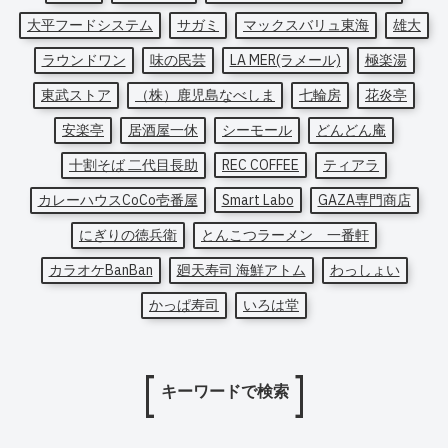
大平フードシステム
サガミ
マックスバリュ東海
雄大
ラウンドワン
味の民芸
LA MER(ラメール)
極楽湯
東武ストア
（株）鹿児島なべしま
七輪房
花炎亭
安楽亭
居酒屋一休
シーモール
どんどん庵
十割そば 二代目長助
REC COFFEE
ティアラ
カレーハウスCoCo壱番屋
Smart Labo
GAZA専門商店
にぎりの徳兵衛
とんこつラーメン 一番軒
カラオケBanBan
廻天寿司 海鮮アトム
わっしょい
かっぱ寿司
いろは堂
キーワードで検索