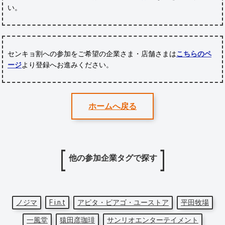
い。
センキョ割への参加をご希望の企業さま・店舗さまは
こちらのペ
ージ
より登録へお進みください。
ホームへ戻る
他の参加企業タグで探す
ノジマ
F i.n.t
アピタ・ピアゴ・ユーストア
平田牧場
一風堂
猿田彦珈琲
サンリオエンターテイメント