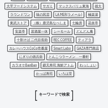
大平フードシステム
サガミ
マックスバリュ東海
雄大
ラウンドワン
味の民芸
LA MER(ラメール)
極楽湯
東武ストア
（株）鹿児島なべしま
七輪房
花炎亭
安楽亭
居酒屋一休
シーモール
どんどん庵
十割そば 二代目長助
REC COFFEE
ティアラ
カレーハウスCoCo壱番屋
Smart Labo
GAZA専門商店
にぎりの徳兵衛
とんこつラーメン 一番軒
カラオケBanBan
廻天寿司 海鮮アトム
わっしょい
かっぱ寿司
いろは堂
キーワードで検索