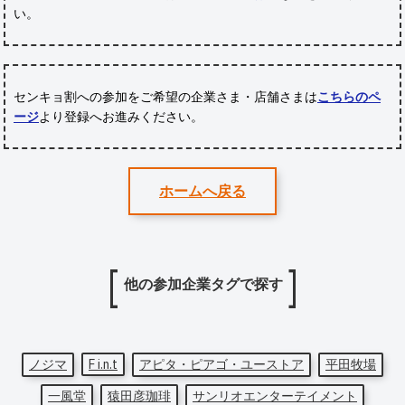
い。
センキョ割への参加をご希望の企業さま・店舗さまは
こちらのペ
ージ
より登録へお進みください。
ホームへ戻る
他の参加企業タグで探す
ノジマ
F i.n.t
アピタ・ピアゴ・ユーストア
平田牧場
一風堂
猿田彦珈琲
サンリオエンターテイメント