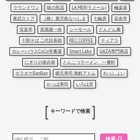
ラウンドワン
味の民芸
LA MER(ラメール)
極楽湯
東武ストア
（株）鹿児島なべしま
七輪房
花炎亭
安楽亭
居酒屋一休
シーモール
どんどん庵
十割そば 二代目長助
REC COFFEE
ティアラ
カレーハウスCoCo壱番屋
Smart Labo
GAZA専門商店
にぎりの徳兵衛
とんこつラーメン 一番軒
カラオケBanBan
廻天寿司 海鮮アトム
わっしょい
かっぱ寿司
いろは堂
キーワードで検索
検索