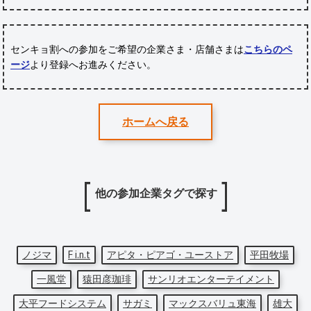
センキョ割への参加をご希望の企業さま・店舗さまは
こちらのペ
ージ
より登録へお進みください。
ホームへ戻る
他の参加企業タグで探す
ノジマ
F i.n.t
アピタ・ピアゴ・ユーストア
平田牧場
一風堂
猿田彦珈琲
サンリオエンターテイメント
大平フードシステム
サガミ
マックスバリュ東海
雄大