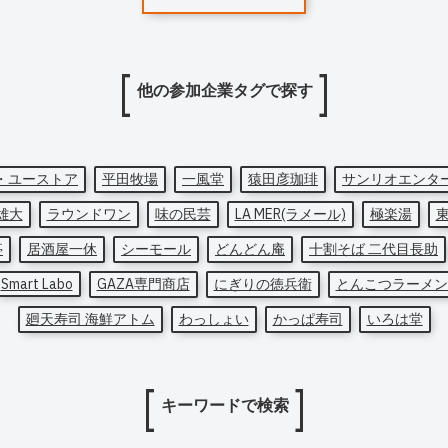
他の参加企業タグで探す
・ユーストア
平田牧場
一風堂
猿田彦珈琲
サンリオエンタ
雄大
ラウンドワン
味の民芸
LA MER(ラメール)
極楽湯
亭
居酒屋一休
シーモール
どんどん庵
十割そば 二代目長助
Smart Labo
GAZA専門商店
にぎりの徳兵衛
とんこつラーメン
廻天寿司 海鮮アトム
わっしょい
かっぱ寿司
いろは堂
キーワードで検索