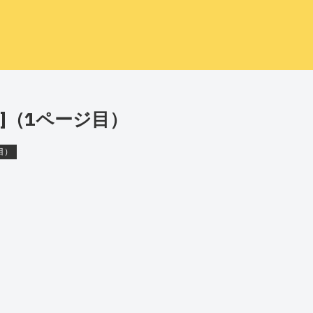
む]（1ページ目）
目）