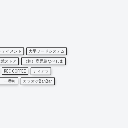
ーテイメント
大平フードシステム
東武ストア
（株）鹿児島なべしま
REC COFFEE
ティアラ
 一番軒
カラオケBanBan