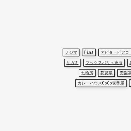
ノジマ
F i.n.t
アピタ・ピアゴ
サガミ
マックスバリュ東海
七輪房
花炎亭
安楽
カレーハウスCoCo壱番屋