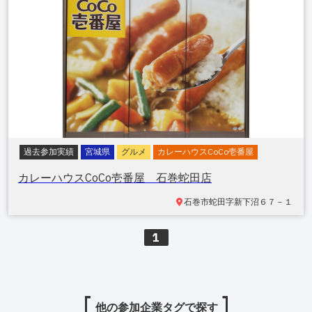
過去参加実績
宮城県
グルメ
カレーハウスCoCo壱番屋
カレーハウスCoCo壱番屋 石巻蛇田店
石巻市蛇田字新下沼
６７－１
1
他の参加企業タグで探す