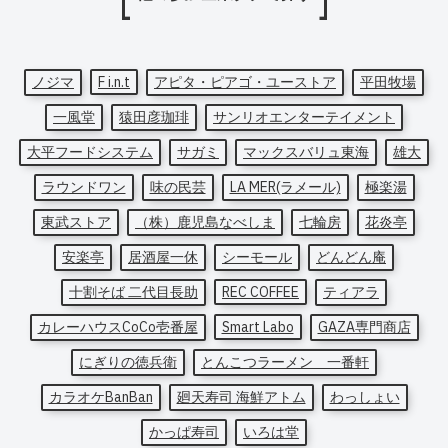
ノジマ
F i.n.t
アピタ・ピアゴ・ユーストア
平田牧場
一風堂
猿田彦珈琲
サンリオエンターテイメント
大平フードシステム
サガミ
マックスバリュ東海
雄大
ラウンドワン
味の民芸
LA MER(ラメール)
極楽湯
東武ストア
（株）鹿児島なべしま
七輪房
花炎亭
安楽亭
居酒屋一休
シーモール
どんどん庵
十割そば 二代目長助
REC COFFEE
ティアラ
カレーハウスCoCo壱番屋
Smart Labo
GAZA専門商店
にぎりの徳兵衛
とんこつラーメン 一番軒
カラオケBanBan
廻天寿司 海鮮アトム
わっしょい
かっぱ寿司
いろは堂