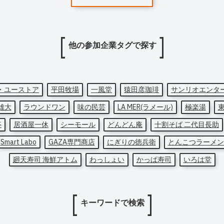
他の参加企業タグで探す
・ユーストア
平田牧場
一風堂
猿田彦珈琲
サンリオエンタ
雄大
ラウンドワン
味の民芸
LA MER(ラメール)
極楽湯
亭
居酒屋一休
シーモール
どんどん庵
十割そば 二代目長助
Smart Labo
GAZA専門商店
にぎりの徳兵衛
とんこつラーメン
廻天寿司 海鮮アトム
わっしょい
かっぱ寿司
いろは堂
キーワードで検索