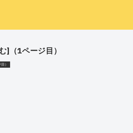
む]（1ページ目）
ジ目）