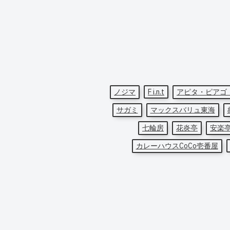
ノジマ
F i.n.t
アピタ・ピアゴ
サガミ
マックスバリュ東海
七輪房
花炎亭
安楽
カレーハウスCoCo壱番屋