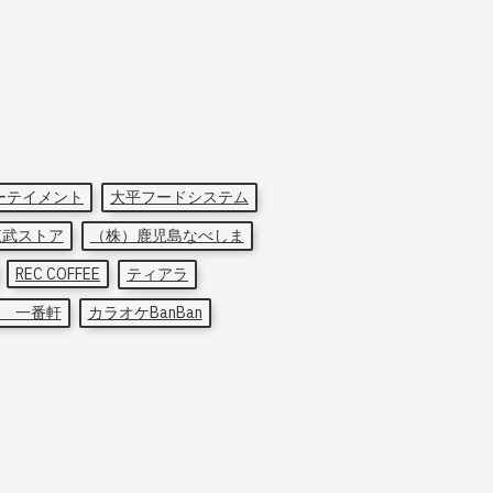
ーテイメント
大平フードシステム
東武ストア
（株）鹿児島なべしま
REC COFFEE
ティアラ
 一番軒
カラオケBanBan