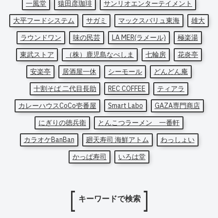
一風堂
猿田彦珈琲
サンリオエンターテイメント
大平フードシステム
サガミ
マックスバリュ東海
雄大
ラウンドワン
味の民芸
LA MER(ラメール)
極楽湯
東武ストア
（株）鹿児島なべしま
七輪房
花炎亭
安楽亭
居酒屋一休
シーモール
どんどん庵
十割そば 二代目長助
REC COFFEE
ティアラ
カレーハウスCoCo壱番屋
Smart Labo
GAZA専門商店
にぎりの徳兵衛
とんこつラーメン 一番軒
カラオケBanBan
廻天寿司 海鮮アトム
わっしょい
かっぱ寿司
いろは堂
キーワードで検索