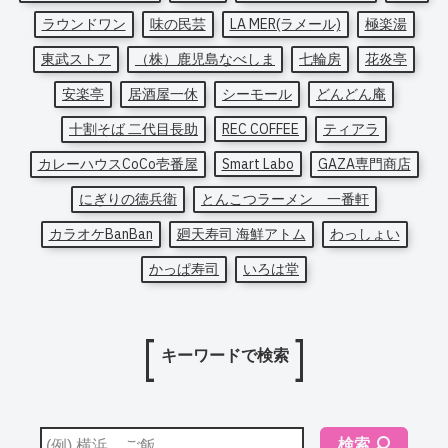
ラウンドワン
味の民芸
LA MER(ラメール)
極楽湯
東武ストア
（株）鹿児島なべしま
七輪房
花炎亭
安楽亭
居酒屋一休
シーモール
どんどん庵
十割そば 二代目長助
REC COFFEE
ティアラ
カレーハウスCoCo壱番屋
Smart Labo
GAZA専門商店
にぎりの徳兵衛
とんこつラーメン 一番軒
カラオケBanBan
廻天寿司 海鮮アトム
わっしょい
かっぱ寿司
いろは堂
キーワードで検索
検索