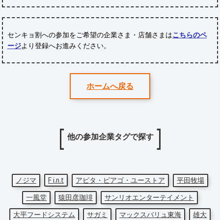
センキョ割への参加をご希望の企業さま・店舗さまは
こちらのペ
ージ
より登録へお進みください。
ホームへ戻る
他の参加企業タグで探す
ノジマ
F i.n.t
アピタ・ピアゴ・ユーストア
平田牧場
一風堂
猿田彦珈琲
サンリオエンターテイメント
大平フードシステム
サガミ
マックスバリュ東海
雄大