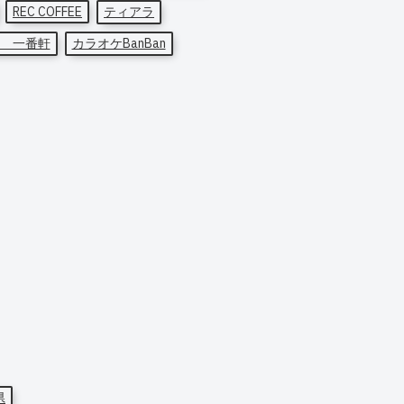
REC COFFEE
ティアラ
 一番軒
カラオケBanBan
県