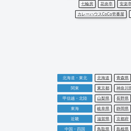
七輪房
花炎亭
安楽
カレーハウスCoCo壱番屋
北海道・東北
北海道
青森県
関東
東京都
神奈川
甲信越・北陸
山梨県
長野県
東海
岐阜県
静岡県
近畿
滋賀県
京都府
中国・四国
鳥取県
島根県