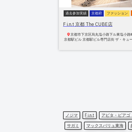
過去参加実績
京都府
ファッション
F i.n.t 京都 The CUBE店
京都市下京区
烏丸塩小路下ル東塩小路
京都駅ビル 京都駅ビル専門店街 ザ・キューブ
ノジマ
F i.n.t
アピタ・ピアゴ
サガミ
マックスバリュ東海