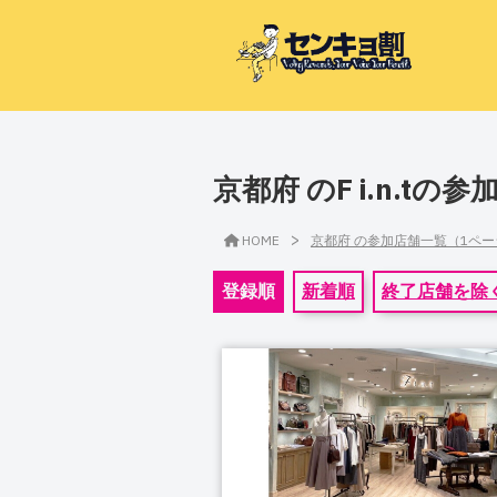
京都府 のF i.n.t
>
HOME
京都府 の参加店舗一覧（1ペ
登録順
新着順
終了店舗を除