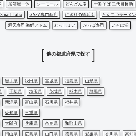
亭
居酒屋一休
シーモール
どんどん庵
十割そば 二代目長助
Smart Labo
GAZA専門商店
にぎりの徳兵衛
とんこつラーメン
廻天寿司 海鮮アトム
わっしょい
かっぱ寿司
いろは堂
他の都道府県で探す
岩手県
秋田県
宮城県
福島県
山形県
県
千葉県
埼玉県
茨城県
栃木県
群馬県
新潟県
富山県
石川県
福井県
愛知県
三重県
大阪府
兵庫県
奈良県
和歌山県
岡山県
広島県
山口県
徳島県
愛媛県
香川県
高知