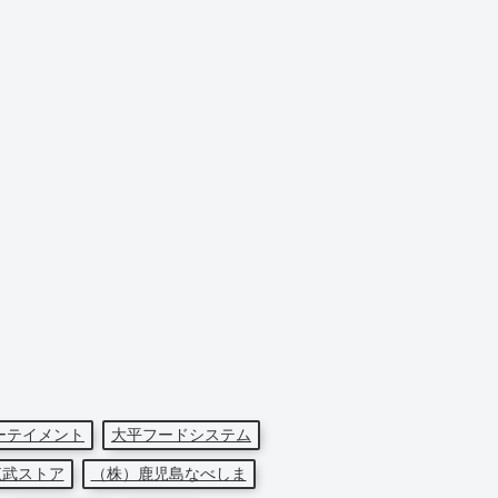
ーテイメント
大平フードシステム
東武ストア
（株）鹿児島なべしま