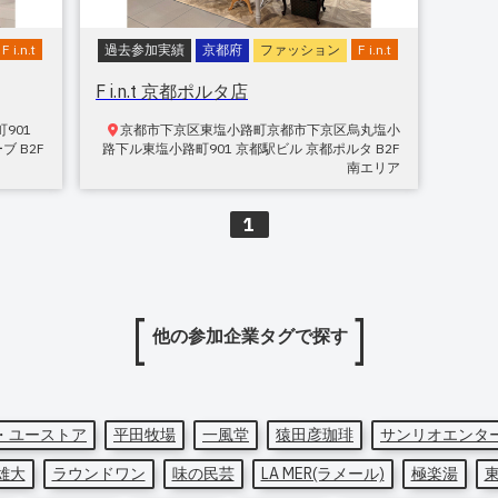
F i.n.t
過去参加実績
京都府
ファッション
F i.n.t
F i.n.t 京都ポルタ店
町901
京都市下京区東塩小路町
京都市下京区烏丸塩小
 B2F
路下ル東塩小路町901 京都駅ビル 京都ポルタ B2F
南エリア
1
他の参加企業タグで探す
・ユーストア
平田牧場
一風堂
猿田彦珈琲
サンリオエンタ
雄大
ラウンドワン
味の民芸
LA MER(ラメール)
極楽湯