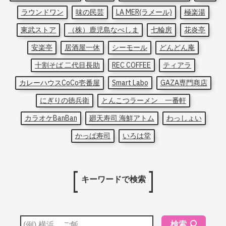
ラウンドワン
味の民芸
LA MER(ラメール)
極楽湯
東武ストア
（株）鹿児島なべしま
七輪房
花炎亭
安楽亭
居酒屋一休
シーモール
どんどん庵
十割そば 二代目長助
REC COFFEE
ティアラ
カレーハウスCoCo壱番屋
Smart Labo
GAZA専門商店
にぎりの徳兵衛
とんこつラーメン 一番軒
カラオケBanBan
廻天寿司 海鮮アトム
わっしょい
かっぱ寿司
いろは堂
キーワードで検索
検索