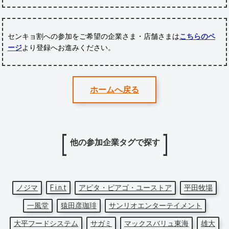
センキョ割への参加をご希望の企業さま・店舗さまは
こちらのペ
ージ
より登録へお進みください。
ホームへ戻る
他の参加企業タグで探す
ノジマ
F i.n.t
アピタ・ピアゴ・ユーストア
平田牧場
一風堂
猿田彦珈琲
サンリオエンターテイメント
大平フードシステム
サガミ
マックスバリュ東海
雄大